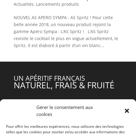
Actualités
,
Lancements produits
NOUVEL AS APERO SYMPA : AS Spritz ! Pour cette
belle année 2018, un nouveau produit rejoint la
gamme Apéro Sympa : L’AS Spritz ! L’AS Spritz
revisite le cocktail le plus en vogue actuellement, le
Spritz. Il est élaboré à partir d’un vin blanc...
UN APÉRITIF FRANÇAIS
NATUREL, FRAIS & FRUITÉ
ACCUEIL
Gérer le consentement aux
NOS PRODUITS
cookies
A.S C’EST QUOI ?
L’INSTANT A.S
Pour offrir les meilleures expériences, nous utilisons des technologies
telles que les cookies pour stocker et/ou accéder aux informations des
QUOI DE NEUF ?