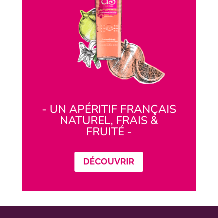
- UN APÉRITIF FRANÇAIS
NATUREL, FRAIS &
FRUITÉ -
DÉCOUVRIR