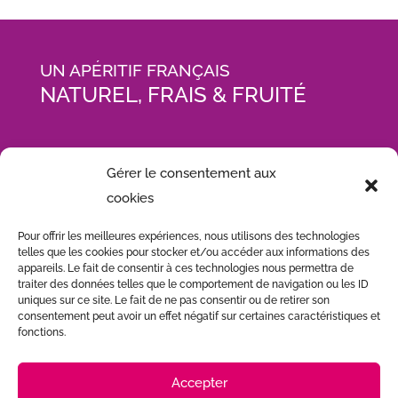
UN APÉRITIF FRANÇAIS
NATUREL, FRAIS & FRUITÉ
ACCUEIL
Gérer le consentement aux
NOS PRODUITS
cookies
A.S C’EST QUOI ?
L’INSTANT A.S
Pour offrir les meilleures expériences, nous utilisons des technologies
telles que les cookies pour stocker et/ou accéder aux informations des
QUOI DE NEUF ?
appareils. Le fait de consentir à ces technologies nous permettra de
NOUS CONTACTER
traiter des données telles que le comportement de navigation ou les ID
uniques sur ce site. Le fait de ne pas consentir ou de retirer son
consentement peut avoir un effet négatif sur certaines caractéristiques et
fonctions.
Accepter