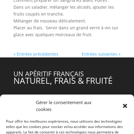
Comment préparer un Sangria AS Blanc Poires :
Dans un saladier, mélanger les alcools, ajouter les
fruits coupés en tranche.
Mélanger de nouveau délicatement.
Placer au frais. Servir dans un grand verre à vin sur
glace avec quelques morceaux de fruit.
« Entrées précédentes
Entrées suivantes »
UN APÉRITIF FRANÇAIS
NATUREL, FRAIS & FRUITÉ
ACCUEIL
Gérer le consentement aux
NOS PRODUITS
cookies
A.S C’EST QUOI ?
L’INSTANT A.S
Pour offrir les meilleures expériences, nous utilisons des technologies
telles que les cookies pour stocker et/ou accéder aux informations des
QUOI DE NEUF ?
appareils. Le fait de consentir à ces technologies nous permettra de