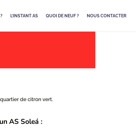
 ?
L’INSTANT AS
QUOI DE NEUF ?
NOUS CONTACTER
quartier de citron vert.
un AS Soleá :